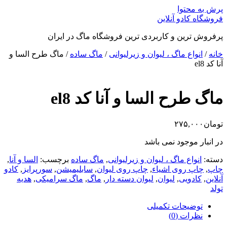
پرش به محتوا
فروشگاه کادو آنلاین
پرفروش ترین و کاربردی ترین فروشگاه ماگ در ایران
خانه
/
انواع ماگ ، لیوان و زیرلیوانی
/
ماگ ساده
/ ماگ طرح السا و
آنا کد el8
ماگ طرح السا و آنا کد el8
تومان
۲۷۵,۰۰۰
در انبار موجود نمی باشد
دسته:
انواع ماگ ، لیوان و زیرلیوانی
,
ماگ ساده
برچسب:
السا و آنا
,
چاپ
,
چاپ روی اشیاء
,
چاپ روی لیوان
,
سابلیمیشن
,
سورپرایز
,
کادو
آنلاین
,
کادویی
,
لیوان
,
لیوان دسته دار
,
ماگ
,
ماگ سرامیکی
,
هدیه
تولد
توضیحات تکمیلی
نظرات (0)