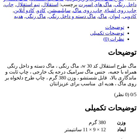
داخل رنگی
,
ماگ های اسپرت
برچسب:
استقلال
,
تیم استقلال
,
چاپ
,
چاپ روی اشیاء
,
چاپ روی ماگ
,
سابلیمیشن
,
کادو
,
کادو آنلاین
,
کادویی
,
لیوان
,
ماگ
,
ماگ دسته و داخل رنگی
,
ماگ رنگی
,
هدیه
توضیحات
توضیحات تکمیلی
نظرات (0)
توضیحات
ماگ طرح استقلال کد w 30، ماگ رنگی ، ماگ دسته و داخل رنگی
همراه با جعبه، جنس ماگ سرامیک درجه یک خارجی ، چاپ ثابت و
ماندگاری بالا، قابل شستشو ، وزن 380 گرم ، چاپ طرح دلخواه بر
روی ماگ ، هدیه ای مناسب برای عزیزانتان
‫0/5
‫(0 نظر)
توضیحات تکمیلی
وزن
380 گرم
ابعاد
12 × 9 × 11 سانتیمتر