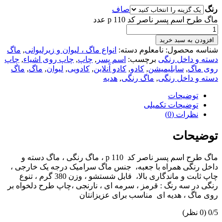
رنگ
صاف
ماگ طرح اسم پسر ناصر کد 110 p عدد
افزودن به سبد خرید
شناسه محصول:
نامعلوم
دسته:
انواع ماگ ، لیوان و زیرلیوانی
,
ماگ
دسته و داخل رنگی
برچسب:
اسم پسر
,
چاپ
,
چاپ روی اشیاء
,
چاپ
روی ماگ
,
سابلیمیشن
,
کادو
,
کادو آنلاین
,
کادویی
,
لیوان
,
ماگ
,
ماگ
دسته و داخل رنگی
,
ماگ رنگی
,
هدیه
توضیحات
توضیحات تکمیلی
نظرات (0)
توضیحات
ماگ طرح اسم پسر ناصر کد 110 p ، ماگ رنگی ، ماگ دسته و
داخل رنگی همراه با جعبه، جنس ماگ سرامیک درجه یک خارجی ،
چاپ ثابت و ماندگاری بالا، قابل شستشو ، وزن 380 گرم ، تنوع
رنگی در سه رنگ : قرمز ، سرمه ای ، نارنجی ،چاپ طرح دلخواه بر
روی ماگ ، هدیه ای مناسب برای عزیزانتان
‫0/5
‫(0 نظر)