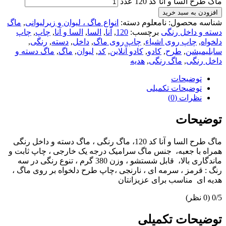
ماگ طرح السا و آنا کد 120 عدد
افزودن به سبد خرید
شناسه محصول:
نامعلوم
دسته:
انواع ماگ ، لیوان و زیرلیوانی
,
ماگ
دسته و داخل رنگی
برچسب:
120
,
آنا
,
السا
,
السا و آنا
,
چاپ
,
چاپ
دلخواه
,
چاپ روی اشیاء
,
چاپ روی ماگ
,
داخل
,
دسته
,
رنگی
,
سابلیمیشن
,
طرح
,
کادو
,
کادو آنلاین
,
کد
,
لیوان
,
ماگ
,
ماگ دسته و
داخل رنگی
,
ماگ رنگی
,
هدیه
توضیحات
توضیحات تکمیلی
نظرات (0)
توضیحات
ماگ طرح السا و آنا کد 120، ماگ رنگی ، ماگ دسته و داخل رنگی
همراه با جعبه، جنس ماگ سرامیک درجه یک خارجی ، چاپ ثابت و
ماندگاری بالا، قابل شستشو ، وزن 380 گرم ، تنوع رنگی در سه
رنگ : قرمز ، سرمه ای ، نارنجی ،چاپ طرح دلخواه بر روی ماگ ،
هدیه ای مناسب برای عزیزانتان
‫0/5
‫(0 نظر)
توضیحات تکمیلی