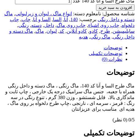
ماگ طرح السا و آنا کد 140 عدد
افزودن به سبد خرید
شناسه محصول:
نامعلوم
دسته:
انواع ماگ ، لیوان و زیرلیوانی
,
ماگ
دسته و داخل رنگی
برچسب:
140
,
آنا
,
السا
,
السا و آنا
,
چاپ
,
چاپ
دلخواه
,
چاپ روی اشیاء
,
چاپ روی ماگ
,
داخل
,
دسته
,
رنگی
,
سابلیمیشن
,
طرح
,
کادو
,
کادو آنلاین
,
کد
,
لیوان
,
ماگ
,
ماگ دسته و
داخل رنگی
,
ماگ رنگی
,
هدیه
توضیحات
توضیحات تکمیلی
نظرات (0)
توضیحات
ماگ طرح السا و آنا کد 140، ماگ رنگی ، ماگ دسته و داخل رنگی
همراه با جعبه، جنس ماگ سرامیک درجه یک خارجی ، چاپ ثابت و
ماندگاری بالا، قابل شستشو ، وزن 380 گرم ، تنوع رنگی در سه
رنگ : قرمز ، سرمه ای ، نارنجی ،چاپ طرح دلخواه بر روی ماگ ،
هدیه ای مناسب برای عزیزانتان
‫0/5
‫(0 نظر)
توضیحات تکمیلی