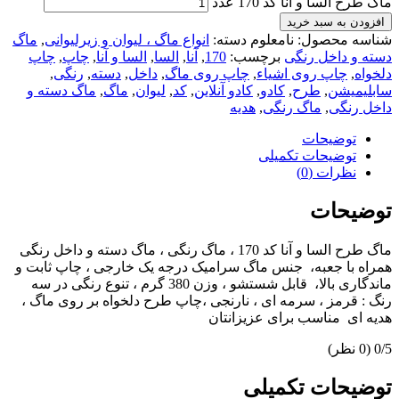
ماگ طرح السا و آنا کد 170 عدد
افزودن به سبد خرید
شناسه محصول:
نامعلوم
دسته:
انواع ماگ ، لیوان و زیرلیوانی
,
ماگ
دسته و داخل رنگی
برچسب:
170
,
آنا
,
السا
,
السا و آنا
,
چاپ
,
چاپ
دلخواه
,
چاپ روی اشیاء
,
چاپ روی ماگ
,
داخل
,
دسته
,
رنگی
,
سابلیمیشن
,
طرح
,
کادو
,
کادو آنلاین
,
کد
,
لیوان
,
ماگ
,
ماگ دسته و
داخل رنگی
,
ماگ رنگی
,
هدیه
توضیحات
توضیحات تکمیلی
نظرات (0)
توضیحات
ماگ طرح السا و آنا کد 170 ، ماگ رنگی ، ماگ دسته و داخل رنگی
همراه با جعبه، جنس ماگ سرامیک درجه یک خارجی ، چاپ ثابت و
ماندگاری بالا، قابل شستشو ، وزن 380 گرم ، تنوع رنگی در سه
رنگ : قرمز ، سرمه ای ، نارنجی ،چاپ طرح دلخواه بر روی ماگ ،
هدیه ای مناسب برای عزیزانتان
‫0/5
‫(0 نظر)
توضیحات تکمیلی