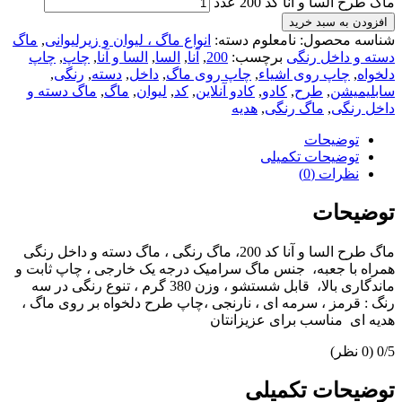
ماگ طرح السا و آنا کد 200 عدد
افزودن به سبد خرید
شناسه محصول:
نامعلوم
دسته:
انواع ماگ ، لیوان و زیرلیوانی
,
ماگ
دسته و داخل رنگی
برچسب:
200
,
آنا
,
السا
,
السا و آنا
,
چاپ
,
چاپ
دلخواه
,
چاپ روی اشیاء
,
چاپ روی ماگ
,
داخل
,
دسته
,
رنگی
,
سابلیمیشن
,
طرح
,
کادو
,
کادو آنلاین
,
کد
,
لیوان
,
ماگ
,
ماگ دسته و
داخل رنگی
,
ماگ رنگی
,
هدیه
توضیحات
توضیحات تکمیلی
نظرات (0)
توضیحات
ماگ طرح السا و آنا کد 200، ماگ رنگی ، ماگ دسته و داخل رنگی
همراه با جعبه، جنس ماگ سرامیک درجه یک خارجی ، چاپ ثابت و
ماندگاری بالا، قابل شستشو ، وزن 380 گرم ، تنوع رنگی در سه
رنگ : قرمز ، سرمه ای ، نارنجی ،چاپ طرح دلخواه بر روی ماگ ،
هدیه ای مناسب برای عزیزانتان
‫0/5
‫(0 نظر)
توضیحات تکمیلی