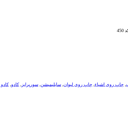
45
,
چاپ روی اشیاء
,
چاپ روی لیوان
,
سابلیمیشن
,
سورپرایز
,
کادو
,
کادو آ