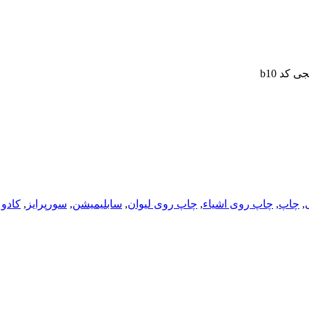
کد b10
,
چاپ
,
چاپ روی اشیاء
,
چاپ روی لیوان
,
سابلیمیشن
,
سورپرایز
,
کادو 