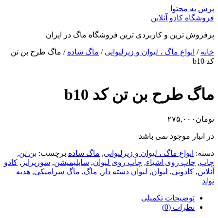
پرش به محتوا
فروشگاه کادو آنلاین
پرفروش ترین و کاربردی ترین فروشگاه ماگ در ایران
خانه
/
انواع ماگ ، لیوان و زیرلیوانی
/
ماگ ساده
/ ماگ طرح بن تن
کد b10
ماگ طرح بن تن کد b10
تومان
۲۷۵,۰۰۰
در انبار موجود نمی باشد
دسته:
انواع ماگ ، لیوان و زیرلیوانی
,
ماگ ساده
برچسب:
بن تن
,
چاپ
,
چاپ روی اشیاء
,
چاپ روی لیوان
,
سابلیمیشن
,
سورپرایز
,
کادو
آنلاین
,
کادویی
,
لیوان
,
لیوان دسته دار
,
ماگ
,
ماگ سرامیکی
,
هدیه
تولد
توضیحات تکمیلی
نظرات (0)