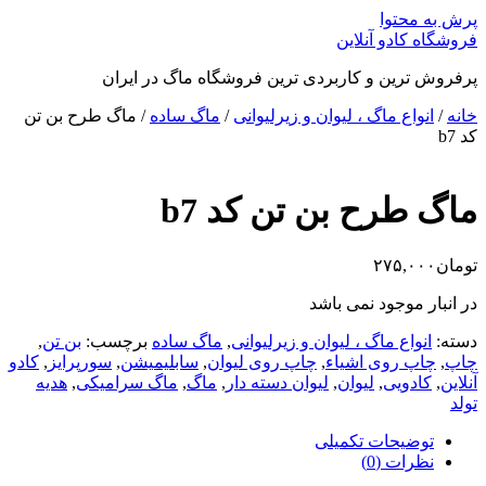
پرش به محتوا
فروشگاه کادو آنلاین
پرفروش ترین و کاربردی ترین فروشگاه ماگ در ایران
خانه
/
انواع ماگ ، لیوان و زیرلیوانی
/
ماگ ساده
/ ماگ طرح بن تن
کد b7
ماگ طرح بن تن کد b7
تومان
۲۷۵,۰۰۰
در انبار موجود نمی باشد
دسته:
انواع ماگ ، لیوان و زیرلیوانی
,
ماگ ساده
برچسب:
بن تن
,
چاپ
,
چاپ روی اشیاء
,
چاپ روی لیوان
,
سابلیمیشن
,
سورپرایز
,
کادو
آنلاین
,
کادویی
,
لیوان
,
لیوان دسته دار
,
ماگ
,
ماگ سرامیکی
,
هدیه
تولد
توضیحات تکمیلی
نظرات (0)