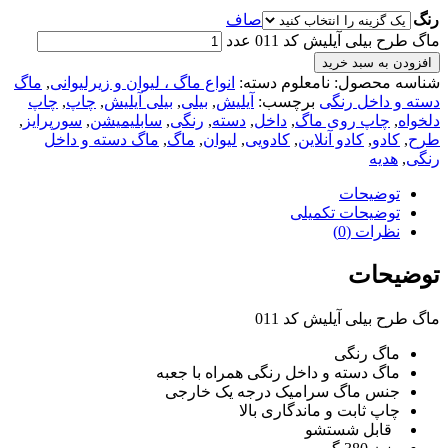
رنگ
صاف
ماگ طرح بیلی آیلیش کد 011 عدد
افزودن به سبد خرید
شناسه محصول:
نامعلوم
دسته:
انواع ماگ ، لیوان و زیرلیوانی
,
ماگ
دسته و داخل رنگی
برچسب:
آیلیش
,
بیلی
,
بیلی آیلیش
,
چاپ
,
چاپ
دلخواه
,
چاپ روی ماگ
,
داخل
,
دسته
,
رنگی
,
سابلیمیشن
,
سورپرایز
,
طرح
,
کادو
,
کادو آنلاین
,
کادویی
,
لیوان
,
ماگ
,
ماگ دسته و داخل
رنگی
,
هدیه
توضیحات
توضیحات تکمیلی
نظرات (0)
توضیحات
ماگ طرح بیلی آیلیش کد 011
ماگ رنگی
ماگ دسته و داخل رنگی همراه با جعبه
جنس ماگ سرامیک درجه یک خارجی
چاپ ثابت و ماندگاری بالا
قابل شستشو