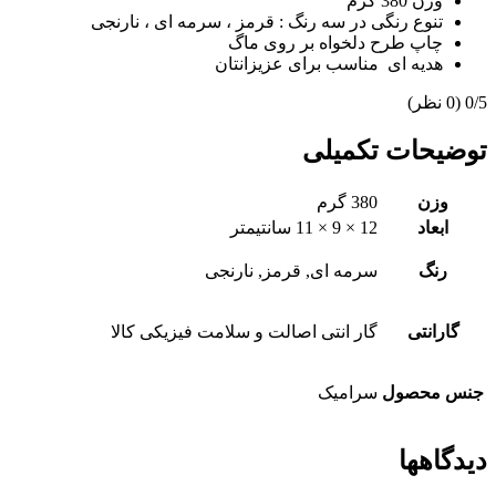
وزن 380 گرم
تنوع رنگی در سه رنگ : قرمز ، سرمه ای ، نارنجی
چاپ طرح دلخواه بر روی ماگ
هدیه ای مناسب برای عزیزانتان
‫0/5
‫(0 نظر)
توضیحات تکمیلی
وزن
380 گرم
ابعاد
12 × 9 × 11 سانتیمتر
رنگ
سرمه ای, قرمز, نارنجی
گارانتی
گار انتی اصالت و سلامت فیزیکی کالا
جنس محصول
سرامیک
دیدگاهها