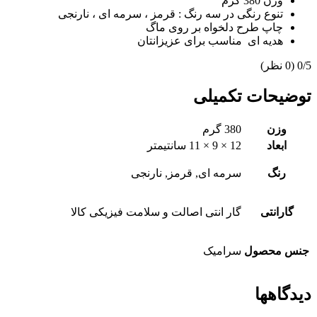
وزن 380 گرم
تنوع رنگی در سه رنگ : قرمز ، سرمه ای ، نارنجی
چاپ طرح دلخواه بر روی ماگ
هدیه ای مناسب برای عزیزانتان
‫0/5
‫(0 نظر)
توضیحات تکمیلی
وزن
380 گرم
ابعاد
12 × 9 × 11 سانتیمتر
رنگ
سرمه ای, قرمز, نارنجی
گارانتی
گار انتی اصالت و سلامت فیزیکی کالا
جنس محصول
سرامیک
دیدگاهها