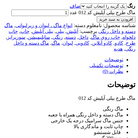
رنگ
صاف
ماگ طرح بیلی آیلیش کد 012 عدد
افزودن به سبد خرید
شناسه محصول:
نامعلوم
دسته:
انواع ماگ ، لیوان و زیرلیوانی
,
ماگ
دسته و داخل رنگی
برچسب:
آیلیش
,
بیلی
,
بیلی آیلیش
,
چاپ
,
چاپ
دلخواه
,
چاپ روی ماگ
,
داخل
,
دسته
,
رنگی
,
سابلیمیشن
,
سورپرایز
,
طرح
,
کادو
,
کادو آنلاین
,
کادویی
,
لیوان
,
ماگ
,
ماگ دسته و داخل
رنگی
,
هدیه
توضیحات
توضیحات تکمیلی
نظرات (0)
توضیحات
ماگ طرح بیلی آیلیش کد 012
ماگ رنگی
ماگ دسته و داخل رنگی همراه با جعبه
جنس ماگ سرامیک درجه یک خارجی
چاپ ثابت و ماندگاری بالا
قابل شستشو