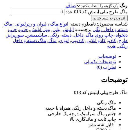
رنگ
صاف
ماگ طرح بیلی آیلیش کد 013 عدد
افزودن به سبد خرید
شناسه محصول:
نامعلوم
دسته:
انواع ماگ ، لیوان و زیرلیوانی
,
ماگ
دسته و داخل رنگی
برچسب:
آیلیش
,
بیلی
,
بیلی آیلیش
,
چاپ
,
چاپ
دلخواه
,
چاپ روی ماگ
,
داخل
,
دسته
,
رنگی
,
سابلیمیشن
,
سورپرایز
,
طرح
,
کادو
,
کادو آنلاین
,
کادویی
,
لیوان
,
ماگ
,
ماگ دسته و داخل
رنگی
,
هدیه
توضیحات
توضیحات تکمیلی
نظرات (0)
توضیحات
ماگ طرح بیلی آیلیش کد 013
ماگ رنگی
ماگ دسته و داخل رنگی همراه با جعبه
جنس ماگ سرامیک درجه یک خارجی
چاپ ثابت و ماندگاری بالا
قابل شستشو