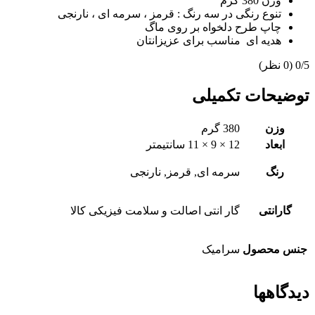
وزن 380 گرم
تنوع رنگی در سه رنگ : قرمز ، سرمه ای ، نارنجی
چاپ طرح دلخواه بر روی ماگ
هدیه ای مناسب برای عزیزانتان
‫0/5
‫(0 نظر)
توضیحات تکمیلی
وزن
380 گرم
ابعاد
12 × 9 × 11 سانتیمتر
رنگ
سرمه ای, قرمز, نارنجی
گارانتی
گار انتی اصالت و سلامت فیزیکی کالا
جنس محصول
سرامیک
دیدگاهها