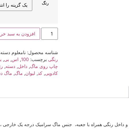
رنگ
ماگ
افزودن به سبد خری
طرح
بی
تی
اس
شناسه محصول:
نامعلوم
دسته:
کد
100
رنگی
برچسب:
100
,
اس
,
بی
,
ب
عدد
چاپ روی ماگ
,
داخل
,
دسته
,
رن
کادویی
,
کد
,
لیوان
,
ماگ
,
ماگ دس
ماگ رنگی ،ماگ دسته و داخل رنگی همراه با جعبه، جنس ماگ سرامیک درجه یک خ