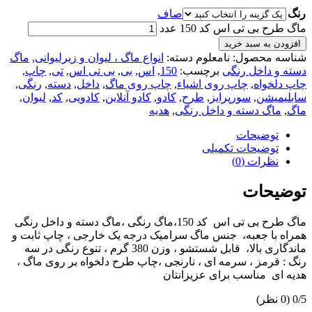
رنگ
صاف
ماگ طرح بی تی اس کد 150 عدد
افزودن به سبد خرید
شناسه محصول:
نامعلوم
دسته:
انواع ماگ ، لیوان و زیرلیوانی
,
ماگ
دسته و داخل رنگی
برچسب:
150
,
اس
,
بی
,
بی تی اس
,
تی
,
چاپ
,
چاپ دلخواه
,
چاپ روی اشیاء
,
چاپ روی ماگ
,
داخل
,
دسته
,
رنگی
,
سابلیمیشن
,
سورپرایز
,
طرح
,
کادو
,
کادو آنلاین
,
کادویی
,
کد
,
لیوان
,
ماگ
,
ماگ دسته و داخل رنگی
,
هدیه
توضیحات
توضیحات تکمیلی
نظرات (0)
توضیحات
ماگ طرح بی تی اس کد 150،ماگ رنگی ،ماگ دسته و داخل رنگی
همراه با جعبه، جنس ماگ سرامیک درجه یک خارجی ، چاپ ثابت و
ماندگاری بالا، قابل شستشو ، وزن 380 گرم ، تنوع رنگی در سه
رنگ : قرمز ، سرمه ای ، نارنجی ،چاپ طرح دلخواه بر روی ماگ ،
هدیه ای مناسب برای عزیزانتان
‫0/5
‫(0 نظر)