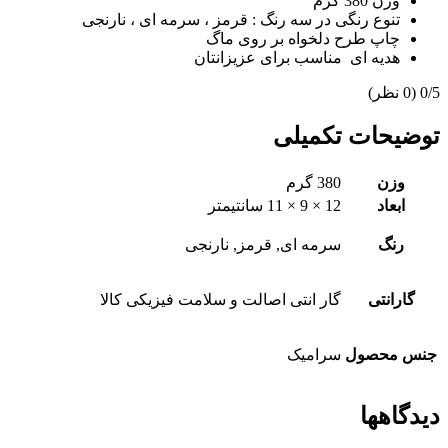
وزن 380 گرم
تنوع رنگی در سه رنگ : قرمز ، سرمه ای ، نارنجی
چاپ طرح دلخواه بر روی ماگ
هدیه ای مناسب برای عزیزانتان
‫0/5
‫(0 نظر)
توضیحات تکمیلی
وزن
380 گرم
ابعاد
12 × 9 × 11 سانتیمتر
رنگ
سرمه ای, قرمز, نارنجی
گارانتی
گار انتی اصالت و سلامت فیزیکی کالا
جنس محصول
سرامیک
دیدگاهها