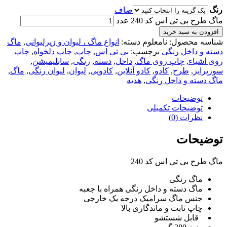
رنگ
صاف
ماگ طرح بی تی اس کد 240 عدد
افزودن به سبد خرید
شناسه محصول:
نامعلوم
دسته:
انواع ماگ ، لیوان و زیرلیوانی
,
ماگ
دسته و داخل رنگی
برچسب:
بی تی اس
,
چاپ
,
چاپ دلخواه
,
چاپ
روی اشیاء
,
چاپ روی ماگ
,
داخل
,
دسته
,
رنگی
,
سابلیمیشن
,
سورپرایز
,
طرح
,
کادو
,
کادو آنلاین
,
کادویی
,
لیوان
,
لیوان رنگی
,
ماگ
,
ماگ دسته و داخل رنگی
,
هدیه
توضیحات
توضیحات تکمیلی
نظرات (0)
توضیحات
ماگ طرح بی تی اس کد 240
ماگ رنگی
ماگ دسته و داخل رنگی همراه با جعبه
جنس ماگ سرامیک درجه یک خارجی
چاپ ثابت و ماندگاری بالا
قابل شستشو