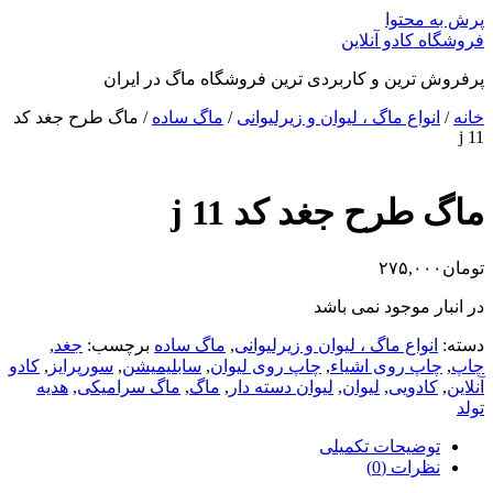
پرش به محتوا
فروشگاه کادو آنلاین
پرفروش ترین و کاربردی ترین فروشگاه ماگ در ایران
خانه
/
انواع ماگ ، لیوان و زیرلیوانی
/
ماگ ساده
/ ماگ طرح جغد کد
j 11
ماگ طرح جغد کد j 11
تومان
۲۷۵,۰۰۰
در انبار موجود نمی باشد
دسته:
انواع ماگ ، لیوان و زیرلیوانی
,
ماگ ساده
برچسب:
جغد
,
چاپ
,
چاپ روی اشیاء
,
چاپ روی لیوان
,
سابلیمیشن
,
سورپرایز
,
کادو
آنلاین
,
کادویی
,
لیوان
,
لیوان دسته دار
,
ماگ
,
ماگ سرامیکی
,
هدیه
تولد
توضیحات تکمیلی
نظرات (0)