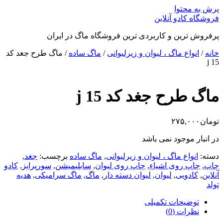
پرش به محتوا
فروشگاه کادو آنلاین
پرفروش ترین و کاربردی ترین فروشگاه ماگ در ایران
خانه
/
انواع ماگ ، لیوان و زیرلیوانی
/
ماگ ساده
/ ماگ طرح جغد کد
j 15
ماگ طرح جغد کد j 15
تومان
۲۷۵,۰۰۰
در انبار موجود نمی باشد
دسته:
انواع ماگ ، لیوان و زیرلیوانی
,
ماگ ساده
برچسب:
جغد
,
چاپ
,
چاپ روی اشیاء
,
چاپ روی لیوان
,
سابلیمیشن
,
سورپرایز
,
کادو
آنلاین
,
کادویی
,
لیوان
,
لیوان دسته دار
,
ماگ
,
ماگ سرامیکی
,
هدیه
تولد
توضیحات تکمیلی
نظرات (0)