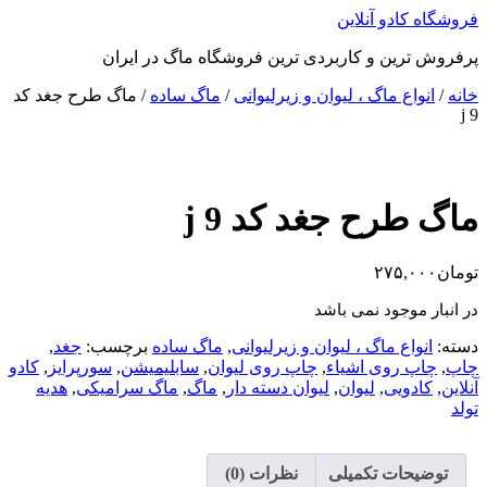
پرش
فروشگاه کادو آنلاین
به
پرفروش ترین و کاربردی ترین فروشگاه ماگ در ایران
محتوا
خانه
/
انواع ماگ ، لیوان و زیرلیوانی
/
ماگ ساده
/ ماگ طرح جغد کد
j 9
ماگ طرح جغد کد j 9
تومان
۲۷۵,۰۰۰
در انبار موجود نمی باشد
دسته:
انواع ماگ ، لیوان و زیرلیوانی
,
ماگ ساده
برچسب:
جغد
,
چاپ
,
چاپ روی اشیاء
,
چاپ روی لیوان
,
سابلیمیشن
,
سورپرایز
,
کادو
آنلاین
,
کادویی
,
لیوان
,
لیوان دسته دار
,
ماگ
,
ماگ سرامیکی
,
هدیه
تولد
توضیحات تکمیلی
نظرات (0)