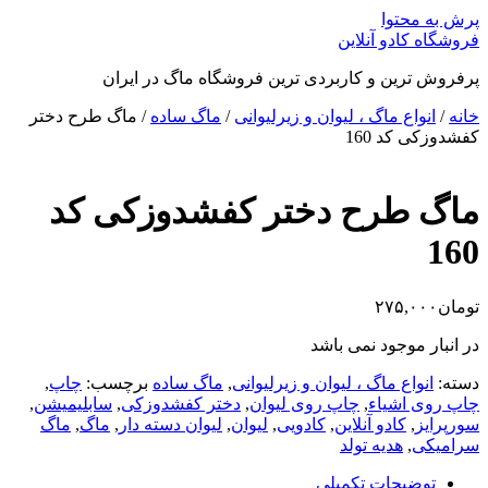
پرش به محتوا
فروشگاه کادو آنلاین
پرفروش ترین و کاربردی ترین فروشگاه ماگ در ایران
خانه
/
انواع ماگ ، لیوان و زیرلیوانی
/
ماگ ساده
/ ماگ طرح دختر
کفشدوزکی کد 160
ماگ طرح دختر کفشدوزکی کد
160
تومان
۲۷۵,۰۰۰
در انبار موجود نمی باشد
دسته:
انواع ماگ ، لیوان و زیرلیوانی
,
ماگ ساده
برچسب:
چاپ
,
چاپ روی اشیاء
,
چاپ روی لیوان
,
دختر کفشدوزکی
,
سابلیمیشن
,
سورپرایز
,
کادو آنلاین
,
کادویی
,
لیوان
,
لیوان دسته دار
,
ماگ
,
ماگ
سرامیکی
,
هدیه تولد
توضیحات تکمیلی