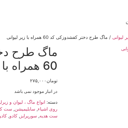
ن
 لیوانی
/ ماگ طرح دختر کفشدوزکی کد 60 همراه با زیر لیوانی
ماگ طرح دخ
60 همراه با زیر لیوانی
تومان
۲۷۵,۰۰۰
در انبار موجود نمی باشد
دسته:
انواع ماگ ، لیوان و زیرلی
روی اشیاء
,
سابلیمیشن
,
ست کا
ست هدیه
,
سورپرایز
,
کادو
,
کادو