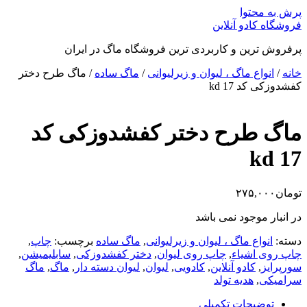
پرش به محتوا
فروشگاه کادو آنلاین
پرفروش ترین و کاربردی ترین فروشگاه ماگ در ایران
خانه
/
انواع ماگ ، لیوان و زیرلیوانی
/
ماگ ساده
/ ماگ طرح دختر
کفشدوزکی کد kd 17
ماگ طرح دختر کفشدوزکی کد
kd 17
تومان
۲۷۵,۰۰۰
در انبار موجود نمی باشد
دسته:
انواع ماگ ، لیوان و زیرلیوانی
,
ماگ ساده
برچسب:
چاپ
,
چاپ روی اشیاء
,
چاپ روی لیوان
,
دختر کفشدوزکی
,
سابلیمیشن
,
سورپرایز
,
کادو آنلاین
,
کادویی
,
لیوان
,
لیوان دسته دار
,
ماگ
,
ماگ
سرامیکی
,
هدیه تولد
توضیحات تکمیلی