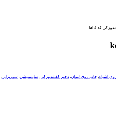
زکی کد kd 4
وی اشیاء
,
چاپ روی لیوان
,
دختر کفشدوزکی
,
سابلیمیشن
,
سورپرایز
,
ک