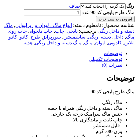
رنگ
صاف
ماگ طرح پابجی کد 90 عدد
افزودن به سبد خرید
شناسه محصول:
نامعلوم
دسته:
انواع ماگ ، لیوان و زیرلیوانی
,
ماگ
دسته و داخل رنگی
برچسب:
پابجی
,
چاپ
,
چاپ دلخواه
,
چاپ روی
ماگ
,
داخل
,
دسته
,
رنگی
,
سابلیمیشن
,
سورپرایز
,
طرح
,
کادو
,
کادو
آنلاین
,
کادویی
,
لیوان
,
ماگ
,
ماگ دسته و داخل رنگی
,
هدیه
توضیحات
توضیحات تکمیلی
نظرات (0)
توضیحات
ماگ طرح پابجی کد 90
ماگ رنگی
ماگ دسته و داخل رنگی همراه با جعبه
جنس ماگ سرامیک درجه یک خارجی
چاپ ثابت و ماندگاری بالا
قابل شستشو
وزن 380 گرم