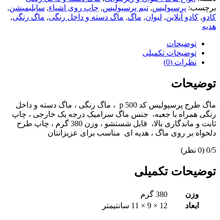
برچسب:
پرسپولیس
,
تیم پرسپولیس
,
چاپ روی اشیاء
,
سابلیمیشن
,
کادو
,
کادو آنلاین
,
لیوان
,
ماگ
,
ماگ دسته و داخل رنگی
,
ماگ رنگی
,
هدیه
توضیحات
توضیحات تکمیلی
نظرات (0)
توضیحات
ماگ طرح پرسپولیس کد p 500 ، ماگ رنگی ، ماگ دسته و داخل
رنگی همراه با جعبه، جنس ماگ سرامیک درجه یک خارجی ، چاپ
ثابت و ماندگاری بالا، قابل شستشو ، وزن 380 گرم ، چاپ طرح
دلخواه بر روی ماگ ، هدیه ای مناسب برای عزیزانتان
‫0/5
‫(0 نظر)
توضیحات تکمیلی
وزن
380 گرم
ابعاد
12 × 9 × 11 سانتیمتر