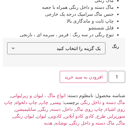
ماگ رنگی
ماگ دسته و داخل رنگی همراه با جعبه
جنس ماگ سرامیک درجه یک خارجی
چاپ ثابت و ماندگاری بالا
قابل شستشو
تنوع رنگی در سه رنگ : قرمز ، سرمه ای ، نارنجی
رنگ
ماگ
افزودن به سبد خرید
طرح
پپسی
کد
10
شناسه محصول:
نامعلوم
دسته:
انواع ماگ ، لیوان و زیرلیوانی
,
عدد
ماگ دسته و داخل رنگی
برچسب:
پپسی
,
چاپ
,
چاپ دلخواه
,
چاپ
روی اشیاء
,
چاپ روی ماگ
,
داخل
,
دسته
,
رنگی
,
سابلیمیشن
,
سورپرایز
,
طرح
,
کادو
,
کادو آنلاین
,
کادویی
,
لیوان
,
لیوان رنگی
,
ماگ
,
ماگ دسته و داخل رنگی
,
نوشابه
,
هدیه