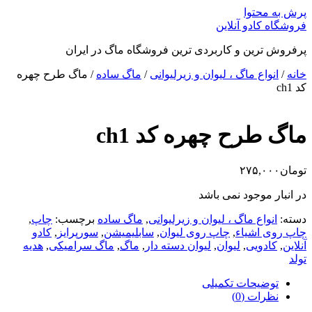
پرش به محتوا
فروشگاه کادو آنلاین
پرفروش ترین و کاربردی ترین فروشگاه ماگ در ایران
خانه
/
انواع ماگ ، لیوان و زیرلیوانی
/
ماگ ساده
/ ماگ طرح چهره
کد ch1
ماگ طرح چهره کد ch1
تومان
۲۷۵,۰۰۰
در انبار موجود نمی باشد
دسته:
انواع ماگ ، لیوان و زیرلیوانی
,
ماگ ساده
برچسب:
چاپ
,
چاپ روی اشیاء
,
چاپ روی لیوان
,
سابلیمیشن
,
سورپرایز
,
کادو
آنلاین
,
کادویی
,
لیوان
,
لیوان دسته دار
,
ماگ
,
ماگ سرامیکی
,
هدیه
تولد
توضیحات تکمیلی
نظرات (0)