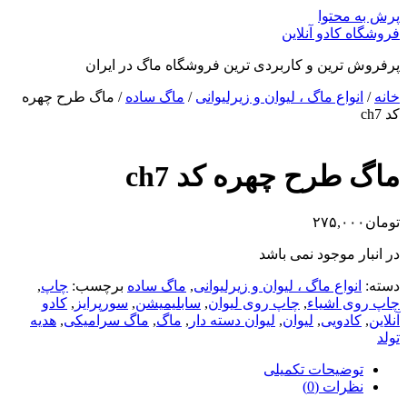
پرش به محتوا
فروشگاه کادو آنلاین
پرفروش ترین و کاربردی ترین فروشگاه ماگ در ایران
خانه
/
انواع ماگ ، لیوان و زیرلیوانی
/
ماگ ساده
/ ماگ طرح چهره
کد ch7
ماگ طرح چهره کد ch7
تومان
۲۷۵,۰۰۰
در انبار موجود نمی باشد
دسته:
انواع ماگ ، لیوان و زیرلیوانی
,
ماگ ساده
برچسب:
چاپ
,
چاپ روی اشیاء
,
چاپ روی لیوان
,
سابلیمیشن
,
سورپرایز
,
کادو
آنلاین
,
کادویی
,
لیوان
,
لیوان دسته دار
,
ماگ
,
ماگ سرامیکی
,
هدیه
تولد
توضیحات تکمیلی
نظرات (0)