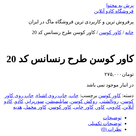
پرش به محتوا
فروشگاه کادو آنلاین
پرفروش ترین و کاربردی ترین فروشگاه ماگ در ایران
خانه
/
کاور کوسن
/ کاور کوسن طرح رنسانس کد 20
کاور کوسن طرح رنسانس کد 20
تومان
۲۷۵,۰۰۰
در انبار موجود نمی باشد
دسته:
کاور کوسن
برچسب:
چاپ
,
چاپ روی اشیاء
,
چاپ روی کاور
کوسن
,
روبالشتی
,
روکش کوسن
,
سابلیمیشن
,
سورپرایز
,
کادو
,
کادو
آنلاین
,
کادویی
,
کاور
,
کاور چاپی
,
کاور کوسن
,
کاور مخمل
,
هدیه
توضیحات
توضیحات تکمیلی
نظرات (0)