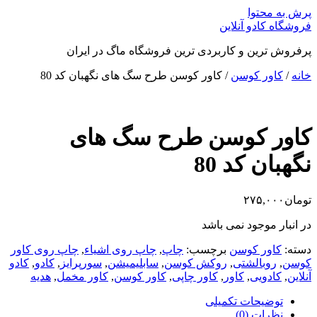
پرش به محتوا
فروشگاه کادو آنلاین
پرفروش ترین و کاربردی ترین فروشگاه ماگ در ایران
خانه
/
کاور کوسن
/ کاور کوسن طرح سگ های نگهبان کد 80
کاور کوسن طرح سگ های
نگهبان کد 80
تومان
۲۷۵,۰۰۰
در انبار موجود نمی باشد
دسته:
کاور کوسن
برچسب:
چاپ
,
چاپ روی اشیاء
,
چاپ روی کاور
کوسن
,
روبالشتی
,
روکش کوسن
,
سابلیمیشن
,
سورپرایز
,
کادو
,
کادو
آنلاین
,
کادویی
,
کاور
,
کاور چاپی
,
کاور کوسن
,
کاور مخمل
,
هدیه
توضیحات تکمیلی
نظرات (0)