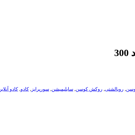
3
وسن
,
روبالشتی
,
روکش کوسن
,
سابلیمیشن
,
سورپرایز
,
کادو
,
کادو آنلای