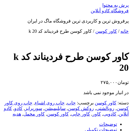
پرش به محتوا
فروشگاه کادو آنلاین
پرفروش ترین و کاربردی ترین فروشگاه ماگ در ایران
خانه
/
کاور کوسن
/ کاور کوسن طرح فردیناند کد k 20
کاور کوسن طرح فردیناند کد k
20
تومان
۲۷۵,۰۰۰
در انبار موجود نمی باشد
دسته:
کاور کوسن
برچسب:
چاپ
,
چاپ روی اشیاء
,
چاپ روی کاور
کوسن
,
روبالشتی
,
روکش کوسن
,
سابلیمیشن
,
سورپرایز
,
کادو
,
کادو
آنلاین
,
کادویی
,
کاور
,
کاور چاپی
,
کاور کوسن
,
کاور مخمل
,
هدیه
توضیحات
توضیحات تکمیلی