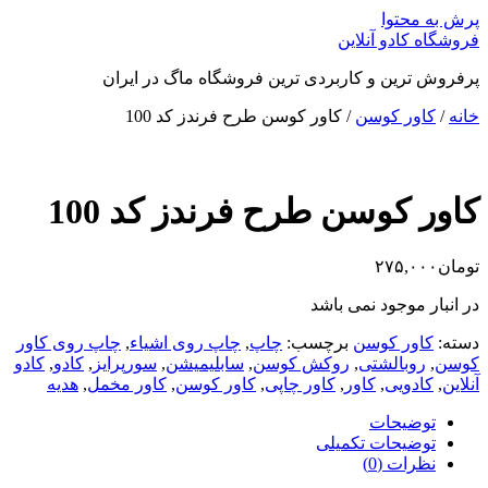
پرش به محتوا
فروشگاه کادو آنلاین
پرفروش ترین و کاربردی ترین فروشگاه ماگ در ایران
خانه
/
کاور کوسن
/ کاور کوسن طرح فرندز کد 100
کاور کوسن طرح فرندز کد 100
تومان
۲۷۵,۰۰۰
در انبار موجود نمی باشد
دسته:
کاور کوسن
برچسب:
چاپ
,
چاپ روی اشیاء
,
چاپ روی کاور
کوسن
,
روبالشتی
,
روکش کوسن
,
سابلیمیشن
,
سورپرایز
,
کادو
,
کادو
آنلاین
,
کادویی
,
کاور
,
کاور چاپی
,
کاور کوسن
,
کاور مخمل
,
هدیه
توضیحات
توضیحات تکمیلی
نظرات (0)