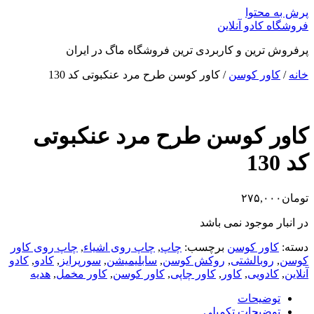
پرش به محتوا
فروشگاه کادو آنلاین
پرفروش ترین و کاربردی ترین فروشگاه ماگ در ایران
خانه
/
کاور کوسن
/ کاور کوسن طرح مرد عنکبوتی کد 130
کاور کوسن طرح مرد عنکبوتی
کد 130
تومان
۲۷۵,۰۰۰
در انبار موجود نمی باشد
دسته:
کاور کوسن
برچسب:
چاپ
,
چاپ روی اشیاء
,
چاپ روی کاور
کوسن
,
روبالشتی
,
روکش کوسن
,
سابلیمیشن
,
سورپرایز
,
کادو
,
کادو
آنلاین
,
کادویی
,
کاور
,
کاور چاپی
,
کاور کوسن
,
کاور مخمل
,
هدیه
توضیحات
توضیحات تکمیلی