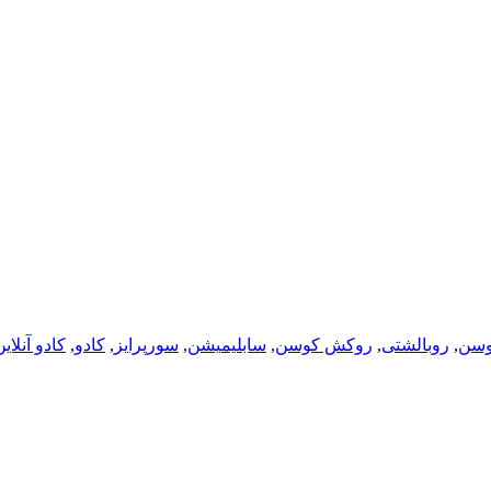
وسن
,
روبالشتی
,
روکش کوسن
,
سابلیمیشن
,
سورپرایز
,
کادو
,
کادو آنلای