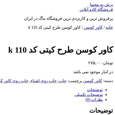
پرش به محتوا
فروشگاه کادو آنلاین
پرفروش ترین و کاربردی ترین فروشگاه ماگ در ایران
خانه
/
کاور کوسن
/ کاور کوسن طرح کیتی کد k 110
کاور کوسن طرح کیتی کد k 110
تومان
۲۷۵,۰۰۰
در انبار موجود نمی باشد
دسته:
کاور کوسن
برچسب:
چاپ
,
چاپ روی اشیاء
,
چاپ روی کاور ک
توضیحات
توضیحات تکمیلی
نظرات (0)
توضیحات