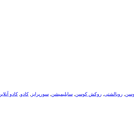
وسن
,
روبالشتی
,
روکش کوسن
,
سابلیمیشن
,
سورپرایز
,
کادو
,
کادو آنلای