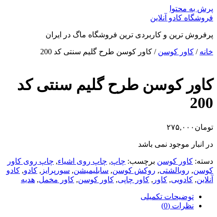
پرش به محتوا
فروشگاه کادو آنلاین
پرفروش ترین و کاربردی ترین فروشگاه ماگ در ایران
خانه
/
کاور کوسن
/ کاور کوسن طرح گلیم سنتی کد 200
کاور کوسن طرح گلیم سنتی کد
200
تومان
۲۷۵,۰۰۰
در انبار موجود نمی باشد
دسته:
کاور کوسن
برچسب:
چاپ
,
چاپ روی اشیاء
,
چاپ روی کاور
کوسن
,
روبالشتی
,
روکش کوسن
,
سابلیمیشن
,
سورپرایز
,
کادو
,
کادو
آنلاین
,
کادویی
,
کاور
,
کاور چاپی
,
کاور کوسن
,
کاور مخمل
,
هدیه
توضیحات تکمیلی
نظرات (0)