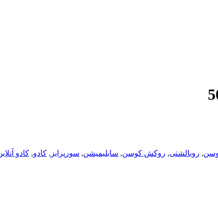
وسن
,
روبالشتی
,
روکش کوسن
,
سابلیمیشن
,
سورپرایز
,
کادو
,
کادو آنلای