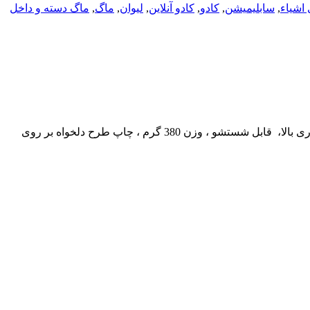
اشیاء
,
سابلیمیشن
,
کادو
,
کادو آنلاین
,
لیوان
,
ماگ
,
ماگ دسته و داخل
ماگ طرح استقلال کد 100 ، ماگ رنگی ، ماگ دسته و داخل رنگی همراه با جعبه، جنس ماگ سرامیک درجه یک خارجی ، چاپ ثابت و ماندگاری بالا، قابل شستشو ، وزن 380 گرم ، چاپ طرح دلخواه بر روی