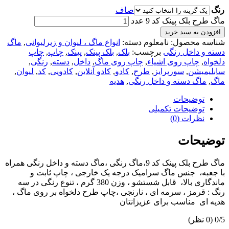
رنگ
صاف
ماگ طرح بلک پینک کد 9 عدد
افزودن به سبد خرید
شناسه محصول:
نامعلوم
دسته:
انواع ماگ ، لیوان و زیرلیوانی
,
ماگ
دسته و داخل رنگی
برچسب:
بلک
,
بلک پینک
,
پینک
,
چاپ
,
چاپ
دلخواه
,
چاپ روی اشیاء
,
چاپ روی ماگ
,
داخل
,
دسته
,
رنگی
,
سابلیمیشن
,
سورپرایز
,
طرح
,
کادو
,
کادو آنلاین
,
کادویی
,
کد
,
لیوان
,
ماگ
,
ماگ دسته و داخل رنگی
,
هدیه
توضیحات
توضیحات تکمیلی
نظرات (0)
توضیحات
ماگ طرح بلک پینک کد 9،ماگ رنگی ،ماگ دسته و داخل رنگی همراه
با جعبه، جنس ماگ سرامیک درجه یک خارجی ، چاپ ثابت و
ماندگاری بالا، قابل شستشو ، وزن 380 گرم ، تنوع رنگی در سه
رنگ : قرمز ، سرمه ای ، نارنجی ،چاپ طرح دلخواه بر روی ماگ ،
هدیه ای مناسب برای عزیزانتان
‫0/5
‫(0 نظر)