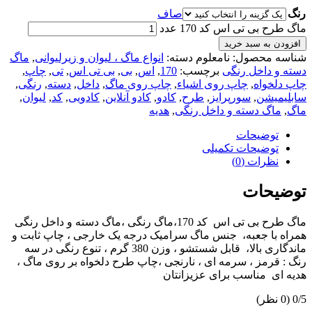
رنگ
صاف
ماگ طرح بی تی اس کد 170 عدد
افزودن به سبد خرید
شناسه محصول:
نامعلوم
دسته:
انواع ماگ ، لیوان و زیرلیوانی
,
ماگ
دسته و داخل رنگی
برچسب:
170
,
اس
,
بی
,
بی تی اس
,
تی
,
چاپ
,
چاپ دلخواه
,
چاپ روی اشیاء
,
چاپ روی ماگ
,
داخل
,
دسته
,
رنگی
,
سابلیمیشن
,
سورپرایز
,
طرح
,
کادو
,
کادو آنلاین
,
کادویی
,
کد
,
لیوان
,
ماگ
,
ماگ دسته و داخل رنگی
,
هدیه
توضیحات
توضیحات تکمیلی
نظرات (0)
توضیحات
ماگ طرح بی تی اس کد 170،ماگ رنگی ،ماگ دسته و داخل رنگی
همراه با جعبه، جنس ماگ سرامیک درجه یک خارجی ، چاپ ثابت و
ماندگاری بالا، قابل شستشو ، وزن 380 گرم ، تنوع رنگی در سه
رنگ : قرمز ، سرمه ای ، نارنجی ،چاپ طرح دلخواه بر روی ماگ ،
هدیه ای مناسب برای عزیزانتان
‫0/5
‫(0 نظر)