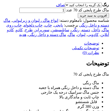
رنگ
صاف
ماگ طرح پابجی کد 70 عدد
افزودن به سبد خرید
شناسه محصول:
نامعلوم
دسته:
انواع ماگ ، لیوان و زیرلیوانی
,
ماگ
دسته و داخل رنگی
برچسب:
پابجی
,
چاپ
,
چاپ دلخواه
,
چاپ روی
ماگ
,
داخل
,
دسته
,
رنگی
,
سابلیمیشن
,
سورپرایز
,
طرح
,
کادو
,
کادو
آنلاین
,
کادویی
,
لیوان
,
ماگ
,
ماگ دسته و داخل رنگی
,
هدیه
توضیحات
توضیحات تکمیلی
نظرات (0)
توضیحات
ماگ طرح پابجی کد 70
ماگ رنگی
ماگ دسته و داخل رنگی همراه با جعبه
جنس ماگ سرامیک درجه یک خارجی
چاپ ثابت و ماندگاری بالا
قابل شستشو
وزن 380 گرم