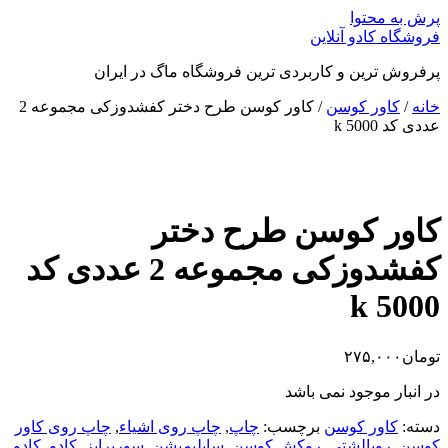
پرش به محتوا
فروشگاه کادو آنلاین
پرفروش ترین و کاربردی ترین فروشگاه ماگ در ایران
خانه
/
کاور کوسن
/ کاور کوسن طرح دختر کفشدوزکی مجموعه 2
عددی کد k 5000
کاور کوسن طرح دختر
کفشدوزکی مجموعه 2 عددی کد
k 5000
تومان
۲۷۵,۰۰۰
در انبار موجود نمی باشد
دسته:
کاور کوسن
برچسب:
چاپ
,
چاپ روی اشیاء
,
چاپ روی کاور
کوسن
,
روبالشتی
,
روکش کوسن
,
سابلیمیشن
,
سورپرایز
,
کادو
,
کادو