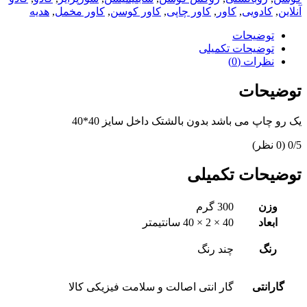
آنلاین
,
کادویی
,
کاور
,
کاور چاپی
,
کاور کوسن
,
کاور مخمل
,
هدیه
توضیحات
توضیحات تکمیلی
نظرات (0)
توضیحات
یک رو چاپ می باشد بدون بالشتک داخل سایز 40*40
‫0/5
‫(0 نظر)
توضیحات تکمیلی
وزن
300 گرم
ابعاد
40 × 2 × 40 سانتیمتر
رنگ
چند رنگ
گارانتی
گار انتی اصالت و سلامت فیزیکی کالا