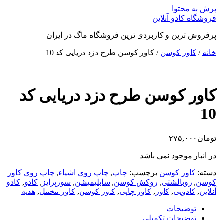
پرش به محتوا
فروشگاه کادو آنلاین
پرفروش ترین و کاربردی ترین فروشگاه ماگ در ایران
خانه
/
کاور کوسن
/ کاور کوسن طرح دزد دریایی کد 10
کاور کوسن طرح دزد دریایی کد
10
تومان
۲۷۵,۰۰۰
در انبار موجود نمی باشد
دسته:
کاور کوسن
برچسب:
چاپ
,
چاپ روی اشیاء
,
چاپ روی کاور
کوسن
,
روبالشتی
,
روکش کوسن
,
سابلیمیشن
,
سورپرایز
,
کادو
,
کادو
آنلاین
,
کادویی
,
کاور
,
کاور چاپی
,
کاور کوسن
,
کاور مخمل
,
هدیه
توضیحات
توضیحات تکمیلی