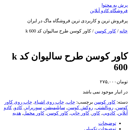
پرش به محتوا
فروشگاه کادو آنلاین
پرفروش ترین و کاربردی ترین فروشگاه ماگ در ایران
خانه
/
کاور کوسن
/ کاور کوسن طرح سالیوان کد k 600
کاور کوسن طرح سالیوان کد k
600
تومان
۲۷۵,۰۰۰
در انبار موجود نمی باشد
دسته:
کاور کوسن
برچسب:
چاپ
,
چاپ روی اشیاء
,
چاپ روی کاور
کوسن
,
روبالشتی
,
روکش کوسن
,
سابلیمیشن
,
سورپرایز
,
کادو
,
کادو
آنلاین
,
کادویی
,
کاور
,
کاور چاپی
,
کاور کوسن
,
کاور مخمل
,
هدیه
توضیحات
توضیحات تکمیلی