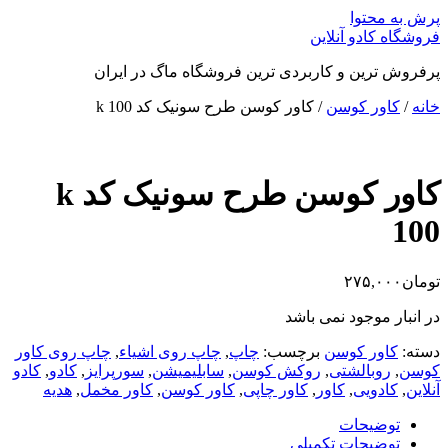
پرش به محتوا
فروشگاه کادو آنلاین
پرفروش ترین و کاربردی ترین فروشگاه ماگ در ایران
خانه
/
کاور کوسن
/ کاور کوسن طرح سونیک کد k 100
کاور کوسن طرح سونیک کد k
100
تومان
۲۷۵,۰۰۰
در انبار موجود نمی باشد
دسته:
کاور کوسن
برچسب:
چاپ
,
چاپ روی اشیاء
,
چاپ روی کاور
کوسن
,
روبالشتی
,
روکش کوسن
,
سابلیمیشن
,
سورپرایز
,
کادو
,
کادو
آنلاین
,
کادویی
,
کاور
,
کاور چاپی
,
کاور کوسن
,
کاور مخمل
,
هدیه
توضیحات
توضیحات تکمیلی