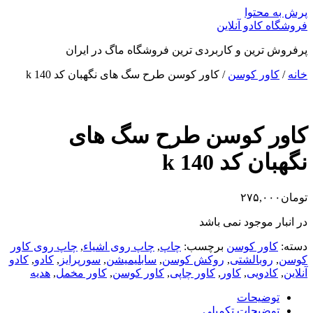
پرش به محتوا
فروشگاه کادو آنلاین
پرفروش ترین و کاربردی ترین فروشگاه ماگ در ایران
خانه
/
کاور کوسن
/ کاور کوسن طرح سگ های نگهبان کد k 140
کاور کوسن طرح سگ های
نگهبان کد k 140
تومان
۲۷۵,۰۰۰
در انبار موجود نمی باشد
دسته:
کاور کوسن
برچسب:
چاپ
,
چاپ روی اشیاء
,
چاپ روی کاور
کوسن
,
روبالشتی
,
روکش کوسن
,
سابلیمیشن
,
سورپرایز
,
کادو
,
کادو
آنلاین
,
کادویی
,
کاور
,
کاور چاپی
,
کاور کوسن
,
کاور مخمل
,
هدیه
توضیحات
توضیحات تکمیلی