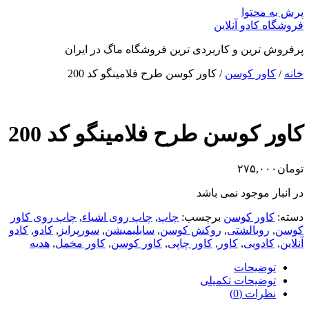
پرش به محتوا
فروشگاه کادو آنلاین
پرفروش ترین و کاربردی ترین فروشگاه ماگ در ایران
خانه
/
کاور کوسن
/ کاور کوسن طرح فلامینگو کد 200
کاور کوسن طرح فلامینگو کد 200
تومان
۲۷۵,۰۰۰
در انبار موجود نمی باشد
دسته:
کاور کوسن
برچسب:
چاپ
,
چاپ روی اشیاء
,
چاپ روی کاور
کوسن
,
روبالشتی
,
روکش کوسن
,
سابلیمیشن
,
سورپرایز
,
کادو
,
کادو
آنلاین
,
کادویی
,
کاور
,
کاور چاپی
,
کاور کوسن
,
کاور مخمل
,
هدیه
توضیحات
توضیحات تکمیلی
نظرات (0)