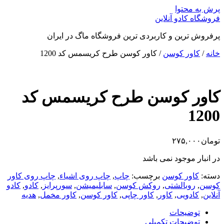
پرش به محتوا
فروشگاه کادو آنلاین
پرفروش ترین و کاربردی ترین فروشگاه ماگ در ایران
خانه
/
کاور کوسن
/ کاور کوسن طرح کریسمس کد 1200
کاور کوسن طرح کریسمس کد
1200
تومان
۲۷۵,۰۰۰
در انبار موجود نمی باشد
دسته:
کاور کوسن
برچسب:
چاپ
,
چاپ روی اشیاء
,
چاپ روی کاور
کوسن
,
روبالشتی
,
روکش کوسن
,
سابلیمیشن
,
سورپرایز
,
کادو
,
کادو
آنلاین
,
کادویی
,
کاور
,
کاور چاپی
,
کاور کوسن
,
کاور مخمل
,
هدیه
توضیحات
توضیحات تکمیلی